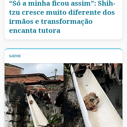
“Só a minha ficou assim”: Shih-
tzu cresce muito diferente dos
irmãos e transformação
encanta tutora
GATOS