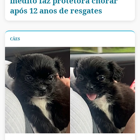
inédito faz protetora chorar
após 12 anos de resgates
CÃES