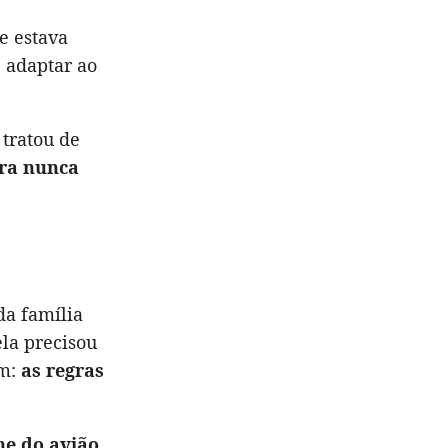
e estava
 adaptar ao
tratou de
ra nunca
da família
ela precisou
em:
as regras
ne do avião
.