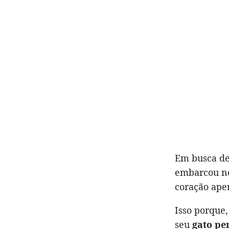
Em busca d
embarcou ne
coração ape
Isso porque,
seu
gato pe