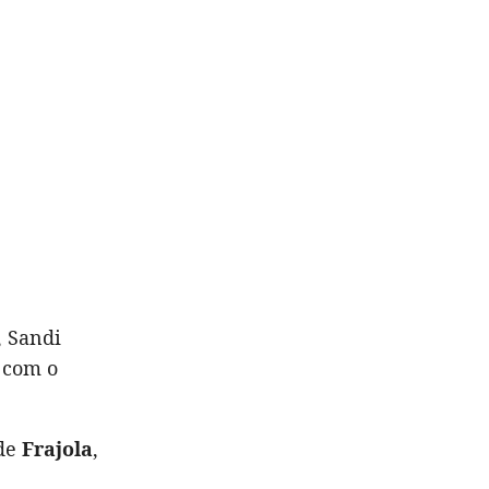
, Sandi
 com o
 de
Frajola
,