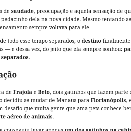
s de
saudade
, preocupação e aquela sensação de qu
 pedacinho dela na nova cidade. Mesmo tentando se
 pensamento sempre voltava para ele.
 de todo esse tempo separados, o
destino
finalmente 
is — e dessa vez, do jeito que ela sempre sonhou:
pa
 separados
.
ação
ora de
Frajola
e
Beto
, dois gatinhos que fazem parte 
o decidiu se mudar de Manaus para
Florianópolis
, 
m desafio que muita gente que ama pets conhece b
te aéreo de animais
.
la conseguiu levar apenas
um dos gatinhos na cabi