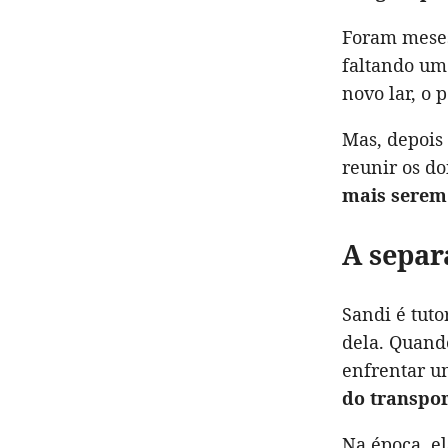
Foram mese
faltando um
novo lar, o
Mas, depois
reunir os do
mais serem
A separ
Sandi é tut
dela. Quand
enfrentar u
do transpor
Na época, e