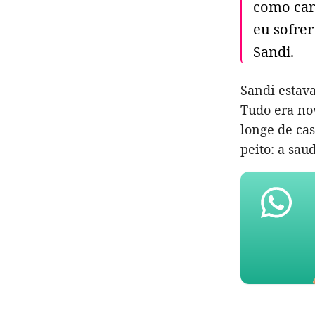
como carg
eu sofrer
Sandi.
Sandi estav
Tudo era nov
longe de ca
peito: a sau