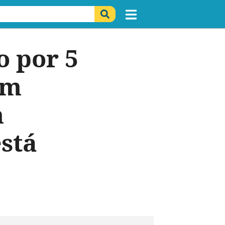
o por 5
em
m
está