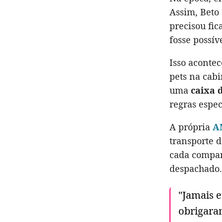
Assim, Beto
precisou fic
fosse possív
Isso aconte
pets na cab
uma
caixa 
regras espec
A própria
AN
transporte 
cada companh
despachado.
"Jamais e
obrigaram