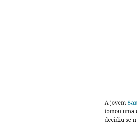
A jovem
Sa
tomou uma d
decidiu se 