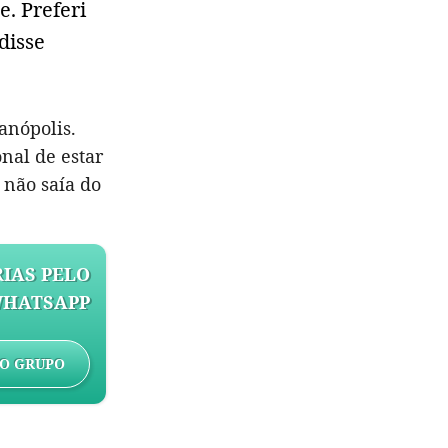
. Preferi
disse
anópolis.
onal de estar
 não saía do
IAS PELO
HATSAPP
O GRUPO