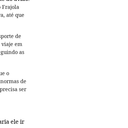
 Frajola
a, até que
sporte de
 viaje em
seguindo as
ue o
s normas de
precisa ser
ria ele ir