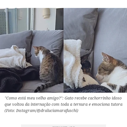
"Como está meu velho amigo?": Gato recebe cachorrinho idoso
que voltou da internação com toda a ternura e emociona tutora
(Foto: Instagram/@draluciamarafuschi)