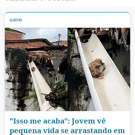
GATOS
"Isso me acaba": Jovem vê
pequena vida se arrastando em