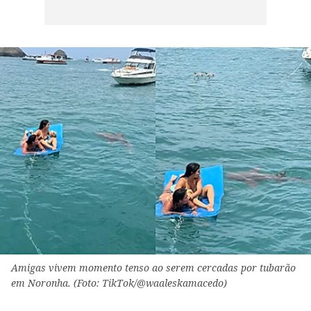
Amigas vivem momento tenso ao serem cercadas por tubarão
em Noronha. (Foto: TikTok/@waaleskamacedo)