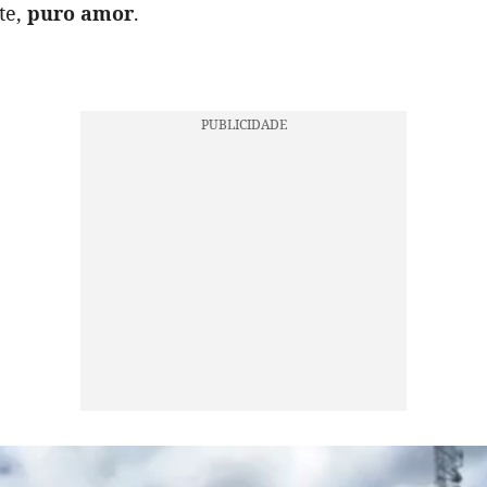
te,
puro amor
.