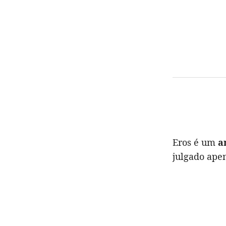
Eros é um
a
julgado ape