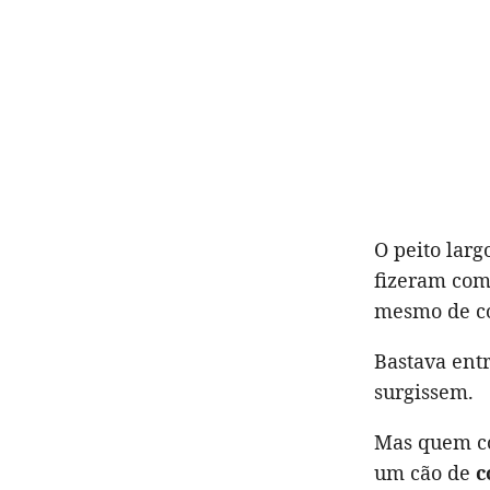
O peito lar
fizeram com
mesmo de co
Bastava ent
surgissem.
Mas quem co
um cão de
c