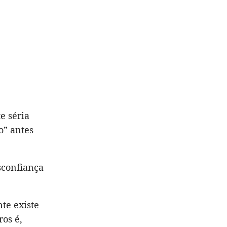
e séria
o” antes
sconfiança
te existe
ros é,