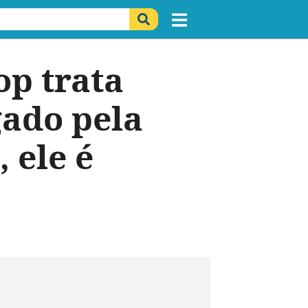
op trata
gado pela
 ele é