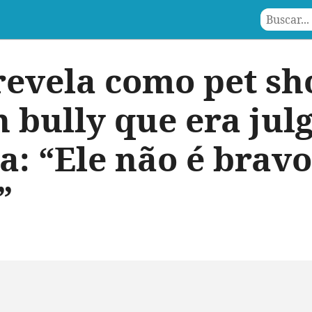
evela como pet sh
 bully que era jul
: “Ele não é bravo,
”