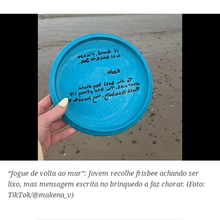
“Jogue de volta ao mar”: Jovem recolhe frisbee achando ser
lixo, mas mensagem escrita no brinquedo a faz chorar. (Foto:
TikTok/@makena_v)