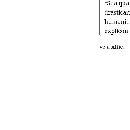
“Sua qua
drasticam
humanitá
explicou.
Veja Alfie: