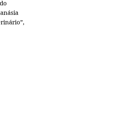
ndo
tanásia
rinário”,