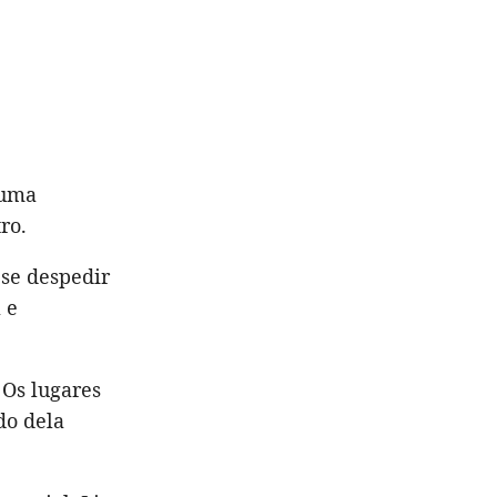
 uma
ro.
 se despedir
 e
 Os lugares
do dela