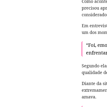
Como aconte
precisou ap
considerado 
Em entrevist
um dos mome
“Foi, emo
enfrentar
Segundo ela
qualidade d
Diante da s
extremament
amava.