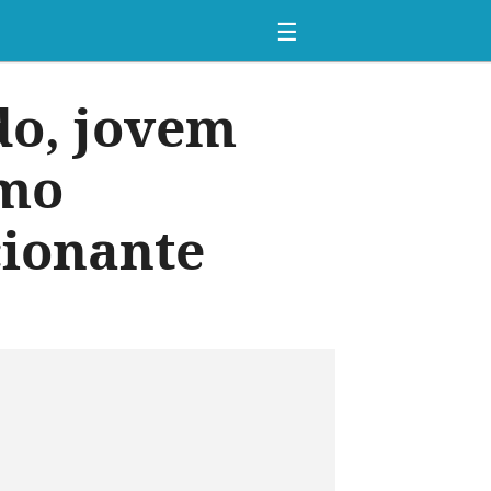
☰
do, jovem
smo
cionante