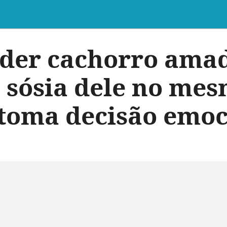
der cachorro ama
 sósia dele no me
 toma decisão emo