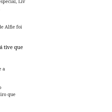
pecial, Liv
a
e Alfie foi
á tive que
e a
o
iro que