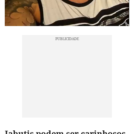
Jabutis podem ser carinhosos