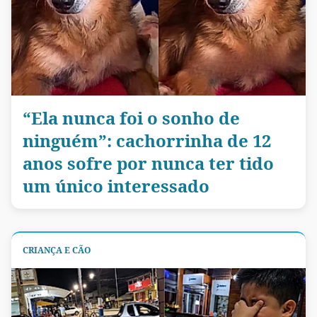
“Ela nunca foi o sonho de
ninguém”: cachorrinha de 12
anos sofre por nunca ter tido
um único interessado
CRIANÇA E CÃO