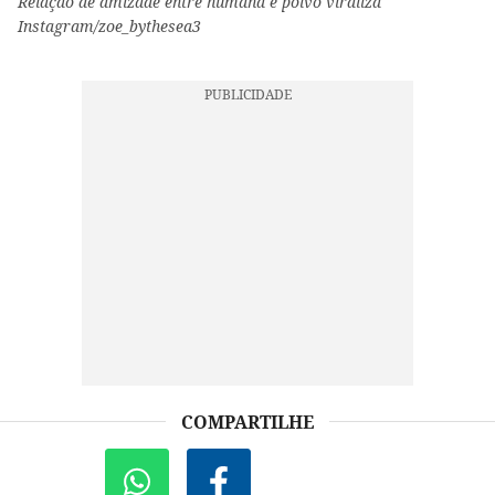
Relação de amizade entre humana e polvo viraliza
Instagram/zoe_bythesea3
COMPARTILHE