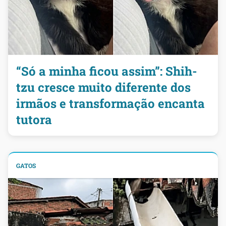
“Só a minha ficou assim”: Shih-
tzu cresce muito diferente dos
irmãos e transformação encanta
tutora
GATOS