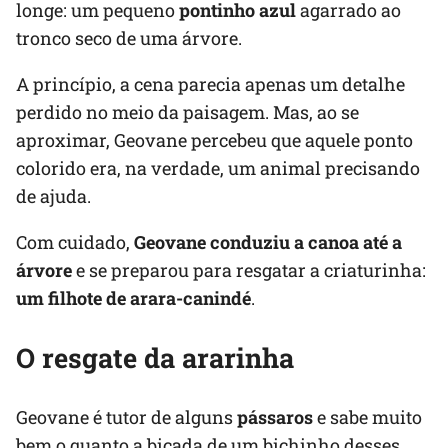
longe: um pequeno
pontinho azul
agarrado ao
tronco seco de uma árvore.
A princípio, a cena parecia apenas um detalhe
perdido no meio da paisagem. Mas, ao se
aproximar, Geovane percebeu que aquele ponto
colorido era, na verdade, um animal precisando
de ajuda.
Com cuidado,
Geovane conduziu a canoa até a
árvore
e se preparou para resgatar a criaturinha:
um filhote de arara-canindé
.
O resgate da ararinha
Geovane é tutor de alguns
pássaros
e sabe muito
bem o quanto a bicada de um bichinho desses