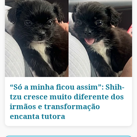
“Só a minha ficou assim”: Shih-
tzu cresce muito diferente dos
irmãos e transformação
encanta tutora