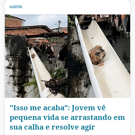
GATOS
"Isso me acaba": Jovem vê
pequena vida se arrastando em
sua calha e resolve agir