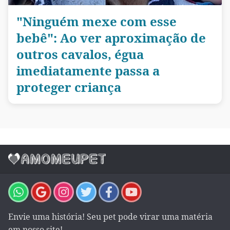
"Ninguém mexe com esse
bebê": Ao ver aproximação de
outros cavalos, égua
imediatamente passa a
proteger criança
Envie uma história! Seu pet pode virar uma matéria
em nosso site!