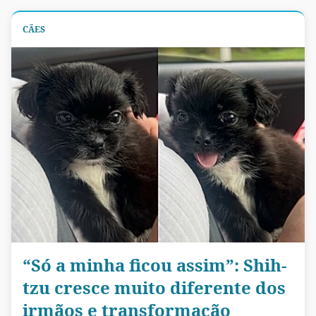
CÃES
“Só a minha ficou assim”: Shih-
tzu cresce muito diferente dos
irmãos e transformação