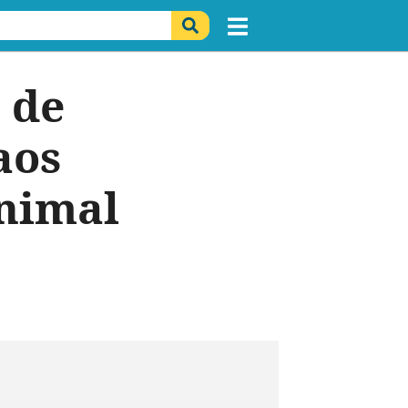
 de
aos
animal