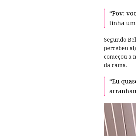
“Pov: voc
tinha uma
Segundo Bel
percebeu alg
começou a mi
da cama.
“Eu quase
arranhand