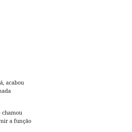
á, acabou
 nada
 chamou
mir a função