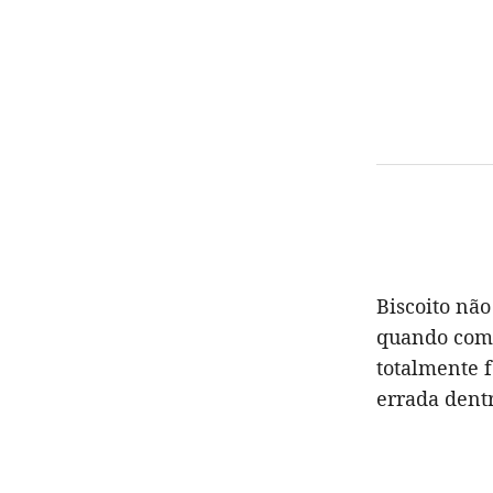
Biscoito nã
quando com
totalmente 
errada dentr