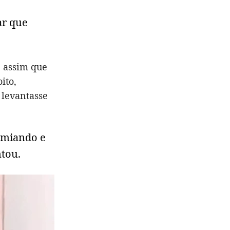
ar que
 assim que
ito,
 levantasse
o miando e
ntou.