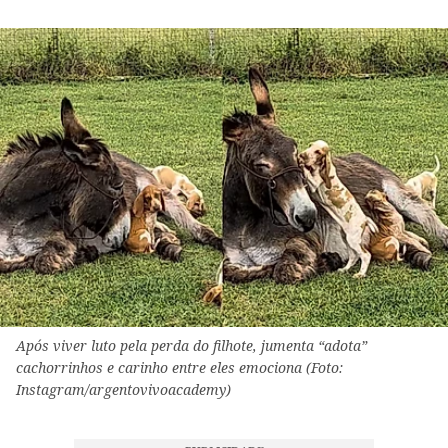
Após viver luto pela perda do filhote, jumenta “adota”
cachorrinhos e carinho entre eles emociona (Foto:
Instagram/argentovivoacademy)