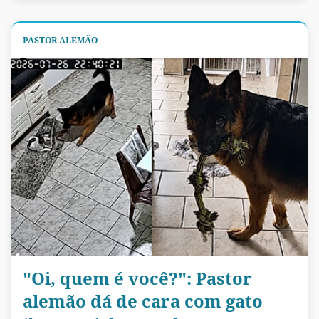
PASTOR ALEMÃO
"Oi, quem é você?": Pastor
alemão dá de cara com gato