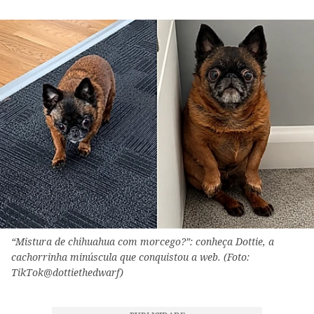
“Mistura de chihuahua com morcego?”: conheça Dottie, a
cachorrinha minúscula que conquistou a web. (Foto:
TikTok@dottiethedwarf)