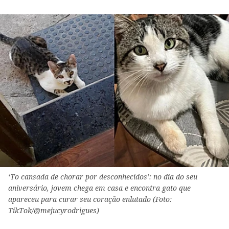
‘To cansada de chorar por desconhecidos’: no dia do seu
aniversário, jovem chega em casa e encontra gato que
apareceu para curar seu coração enlutado (Foto:
TikTok/@mejucyrodrigues)