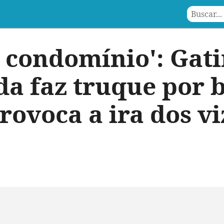
e condomínio': Gat
a faz truque por 
rovoca a ira dos v