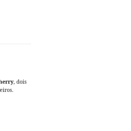
herry
, dois
eiros.