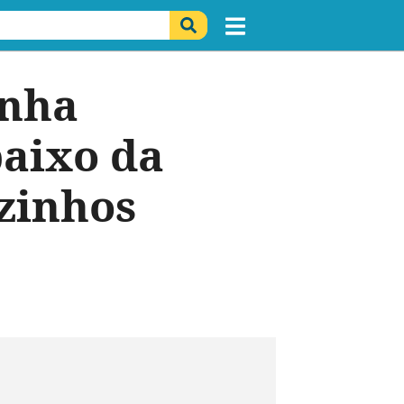
inha
baixo da
izinhos