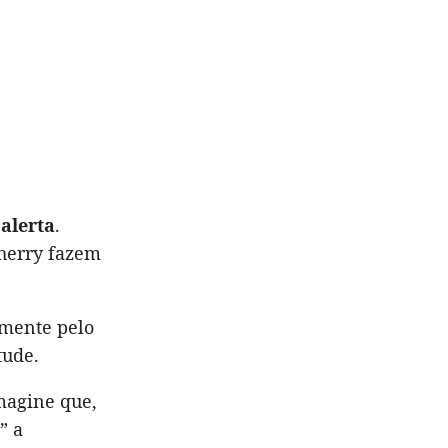
alerta
.
herry fazem
amente pelo
tude.
imagine que,
” a