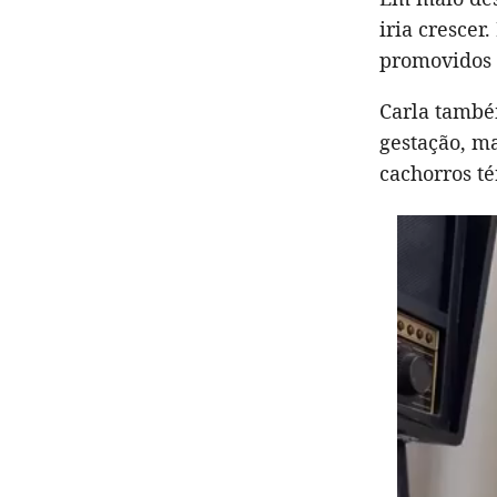
iria cresce
promovidos 
Carla també
gestação, m
cachorros t