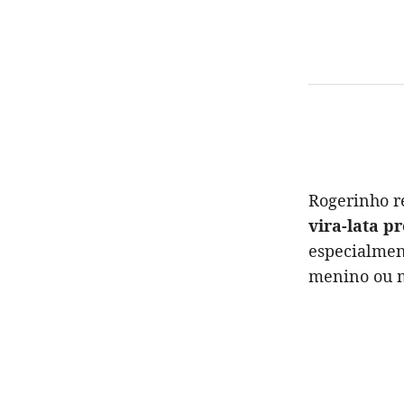
Rogerinho r
vira-lata p
especialment
menino ou 