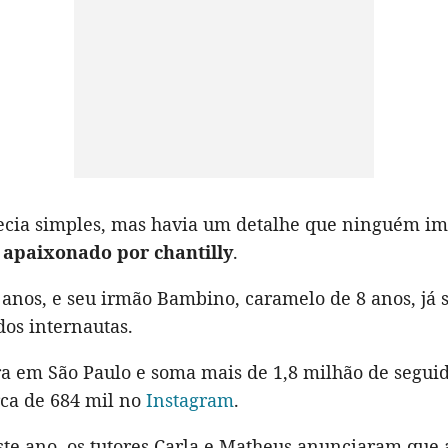
ecia simples, mas havia um detalhe que ninguém im
é
apaixonado por chantilly
.
 anos, e seu irmão Bambino, caramelo de 8 anos, já 
dos internautas.
a em São Paulo e soma mais de 1,8 milhão de segui
ca de 684 mil no
Instagram
.
te ano, os tutores Carla e Matheus anunciaram que 