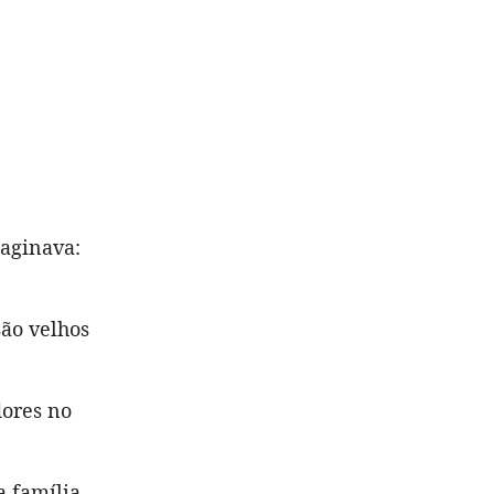
aginava:
são velhos
dores no
a família