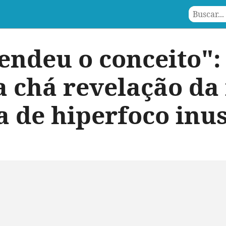
endeu o conceito":
a chá revelação da
a de hiperfoco inu