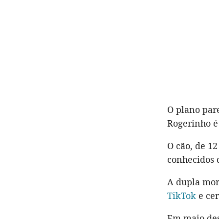
O plano par
Rogerinho 
O cão, de 12
conhecidos 
A dupla mor
TikTok
e cer
Em maio des