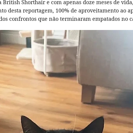
ça British Shorthair e com apenas doze meses de vida
to desta reportagem, 100% de aproveitamento ao ap
dos confrontos que não terminaram empatados no 