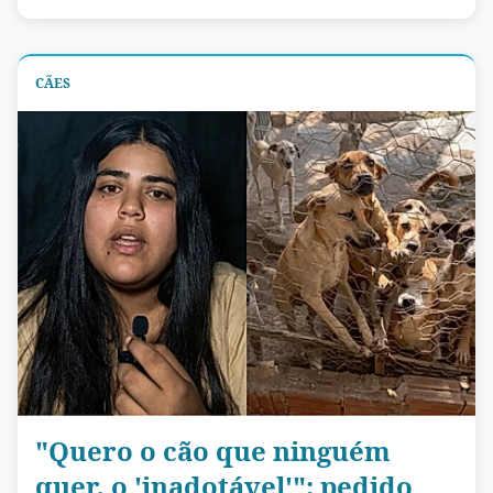
CÃES
"Quero o cão que ninguém
quer, o 'inadotável'": pedido