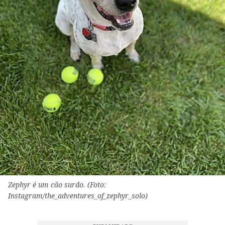
Zephyr é um cão surdo. (Foto:
Instagram/the_adventures_of_zephyr_solo)