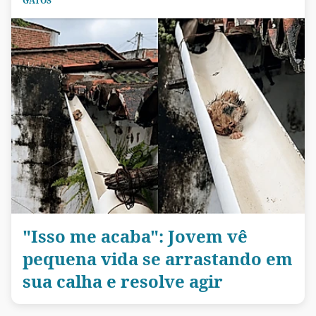
GATOS
"Isso me acaba": Jovem vê
pequena vida se arrastando em
sua calha e resolve agir