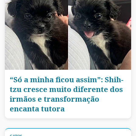
“Só a minha ficou assim”: Shih-
tzu cresce muito diferente dos
irmãos e transformação
encanta tutora