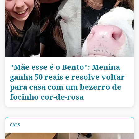
"Mãe esse é o Bento": Menina
ganha 50 reais e resolve voltar
para casa com um bezerro de
focinho cor-de-rosa
CÃES