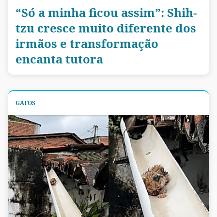
“Só a minha ficou assim”: Shih-
tzu cresce muito diferente dos
irmãos e transformação
encanta tutora
GATOS