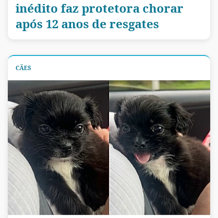
inédito faz protetora chorar
após 12 anos de resgates
CÃES