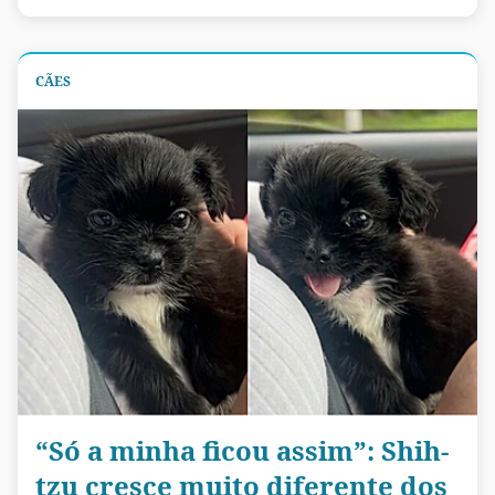
CÃES
“Só a minha ficou assim”: Shih-
tzu cresce muito diferente dos