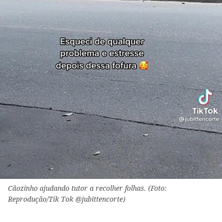
Cãozinho ajudando tutor a recolher folhas. (Foto:
Reprodução/Tik Tok @jubittencorte)