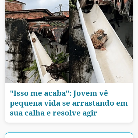
"Isso me acaba": Jovem vê
pequena vida se arrastando em
sua calha e resolve agir