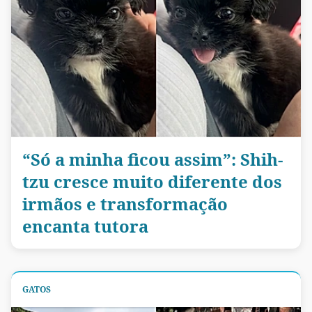
“Só a minha ficou assim”: Shih-
tzu cresce muito diferente dos
irmãos e transformação
encanta tutora
GATOS