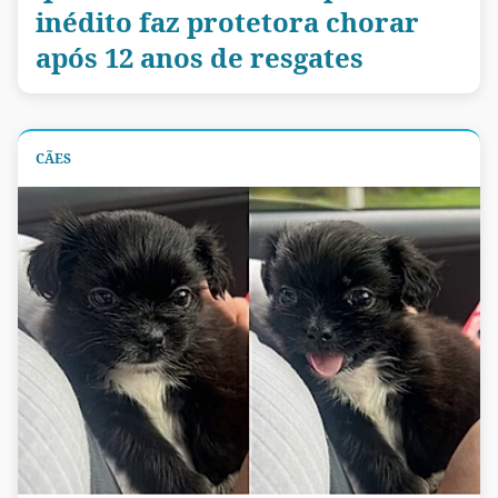
inédito faz protetora chorar
após 12 anos de resgates
CÃES