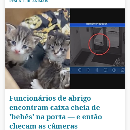
RESGATE DE ANIMAIS
Funcionários de abrigo
encontram caixa cheia de
'bebês' na porta — e então
checam as câmeras