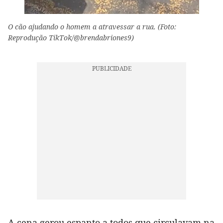
O cão ajudando o homem a atravessar a rua. (Foto:
Reprodução TikTok/@brendabriones9)
A cena gerou espanto a todos que circulavam na