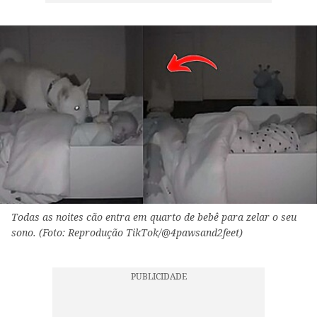
Todas as noites cão entra em quarto de bebê para zelar o seu
sono. (Foto: Reprodução TikTok/@4pawsand2feet)