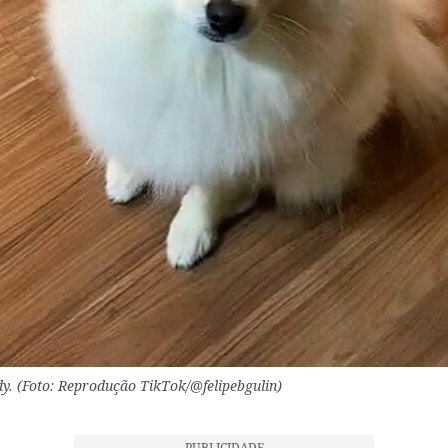
y. (Foto: Reprodução TikTok/@felipebgulin)