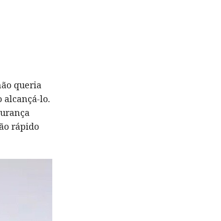
 não queria
o alcançá-lo.
gurança
ão rápido