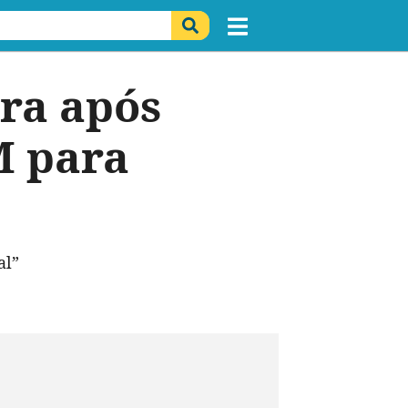
ra após
M para
al”