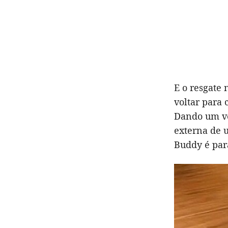
E o resgate 
voltar para 
Dando um ver
externa de 
Buddy é para