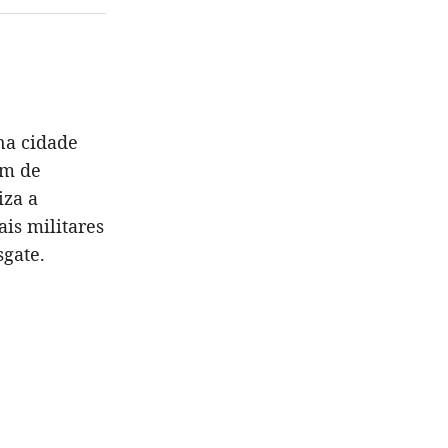
na cidade
ém de
iza a
ais militares
gate.