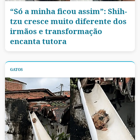
“Só a minha ficou assim”: Shih-
tzu cresce muito diferente dos
irmãos e transformação
encanta tutora
GATOS