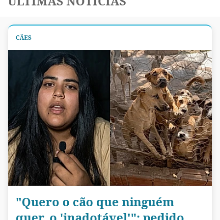
ÚLTIMAS NOTÍCIAS
CÃES
"Quero o cão que ninguém
quer, o 'inadotável'": pedido