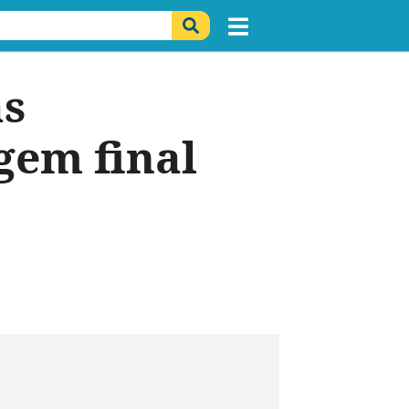
as
gem final