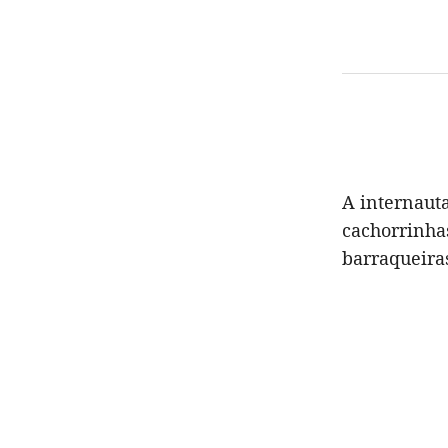
A internauta
cachorrinhas
barraqueira