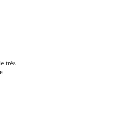
e três
de