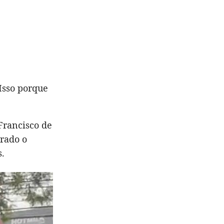
Isso porque
Francisco de
erado o
s.