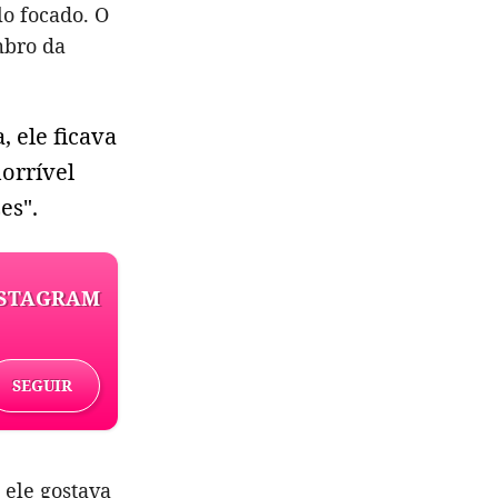
lo focado. O
mbro da
 ele ficava
orrível
es".
NSTAGRAM
SEGUIR
ele gostava