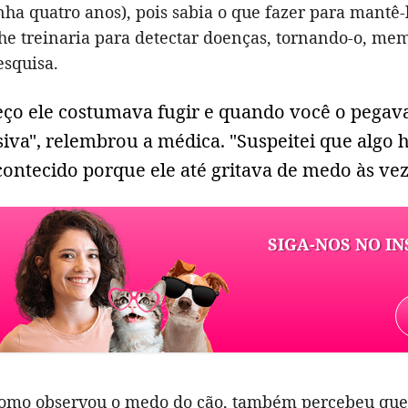
nha quatro anos), pois sabia o que fazer para mantê-
Lhe treinaria para detectar doenças, tornando-o, me
esquisa.
ço ele costumava fugir e quando você o pegava,
iva", relembrou a médica. "Suspeitei que algo h
contecido porque ele até gritava de medo às vez
SIGA-NOS NO I
omo observou o medo do cão, também percebeu que 