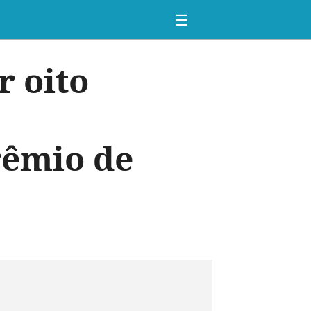
☰
r oito
rêmio de