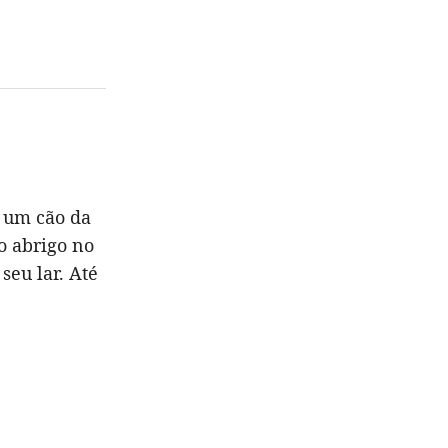
, um cão da
 o abrigo no
seu lar. Até