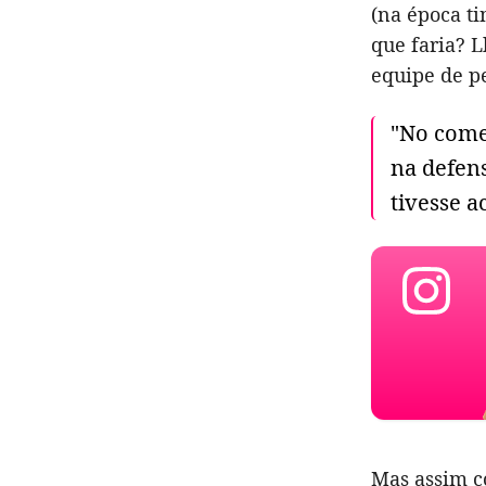
(na época ti
que faria? 
equipe de p
"No come
na defens
tivesse a
Mas assim c