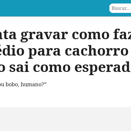
nta gravar como fa
dio para cachorro
o sai como espera
ou bobo, humano?”