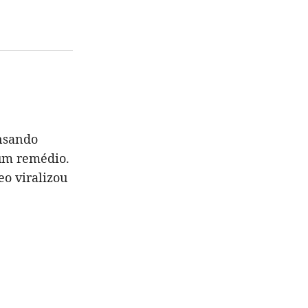
nsando
 um remédio.
o viralizou