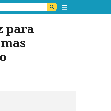
z para
 mas
do