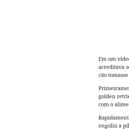
Em um vídeo
acreditava s
cão tomasse
Primeiramen
golden retri
com o alime
Rapidamente
engoliu a pí