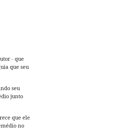
tutor - que
guia que seu
ando seu
édio junto
rece que ele
remédio no