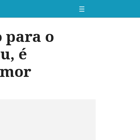
☰
o para o
u, é
 amor