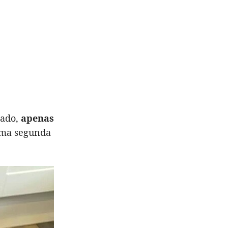
iado,
apenas
uma segunda