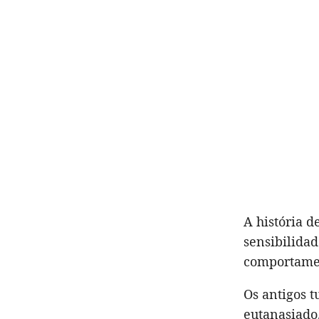
A história d
sensibilida
comportamen
Os antigos t
eutanasiado