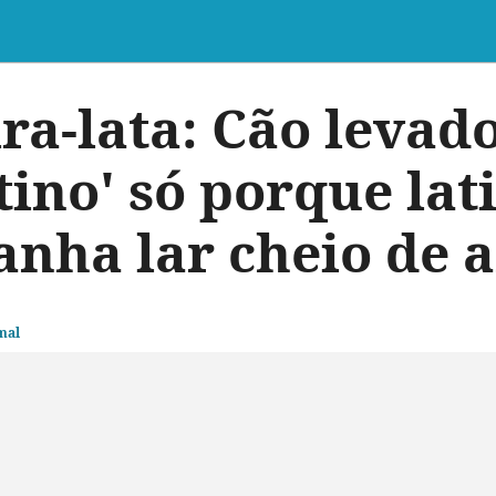
ra-lata: Cão levad
tino' só porque lati
ganha lar cheio de
mal