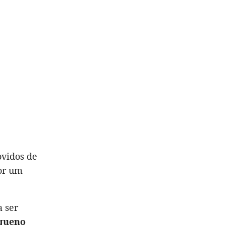
ovidos de
or um
a ser
equeno