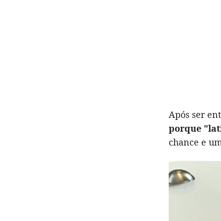
Após ser en
porque "lat
chance e um