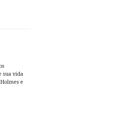
os
e sua vida
e Holmes e