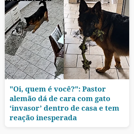
"Oi, quem é você?": Pastor
alemão dá de cara com gato
‘invasor’ dentro de casa e tem
reação inesperada