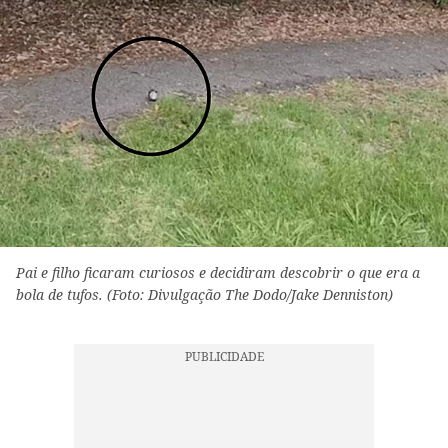
Pai e filho ficaram curiosos e decidiram descobrir o que era a
bola de tufos. (Foto: Divulgação The Dodo/Jake Denniston)