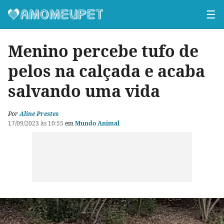
☰
Menino percebe tufo de
pelos na calçada e acaba
salvando uma vida
Por
Aline Prestes
17/09/2023 às 10:55
em
Mundo Animal