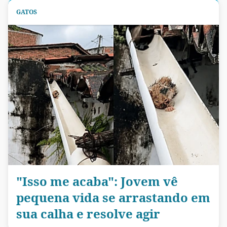
GATOS
"Isso me acaba": Jovem vê
pequena vida se arrastando em
sua calha e resolve agir