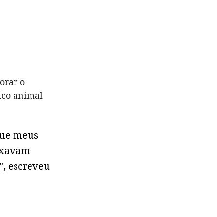
orar o
fico animal
que meus
eixavam
", escreveu