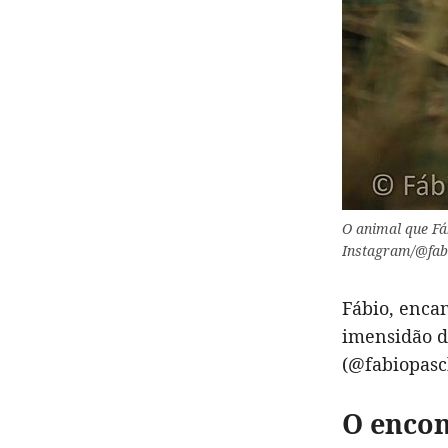
O animal que Fá
Instagram/@fab
Fábio, encan
imensidão d
(@fabiopasc
O enco