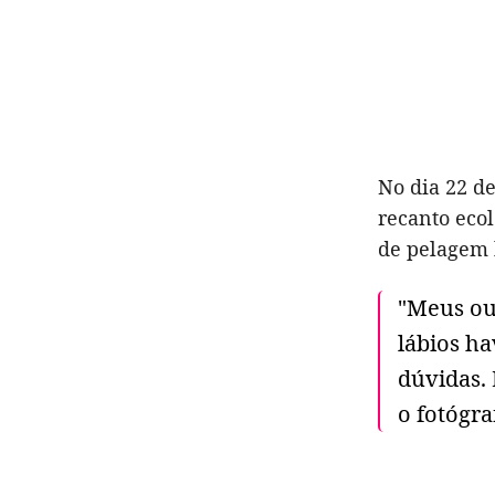
No dia 22 d
recanto ecol
de pelagem 
"Meus ou
lábios h
dúvidas.
o fotógr