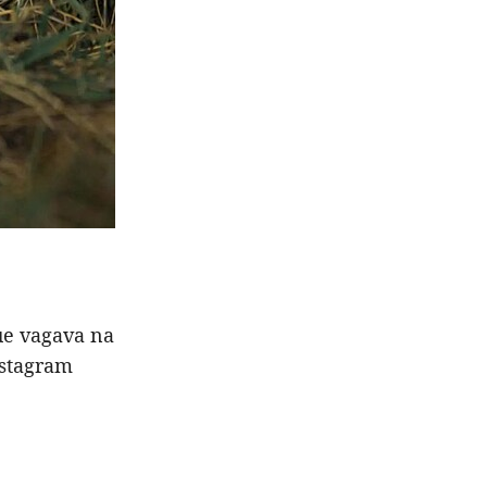
que vagava na
nstagram