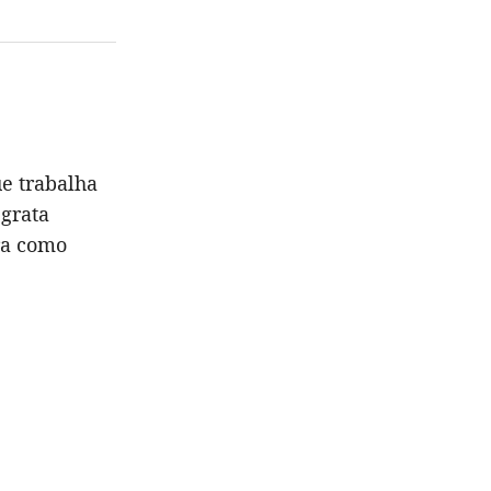
ue trabalha
 grata
ra como