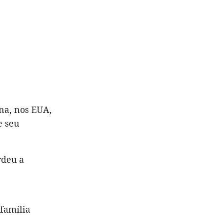
ona, nos EUA,
e seu
rdeu a
 família