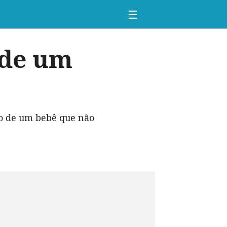
☰
 de um
do de um bebê que não