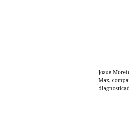
Josue Morei
Max, compar
diagnostic