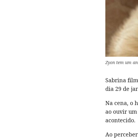
Zyon tem um ano
Sabrina fil
dia 29 de j
Na cena, o h
ao ouvir um 
acontecido.
Ao perceber 