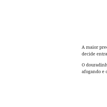
A maior pre
decide entra
O douradinh
afogando e c