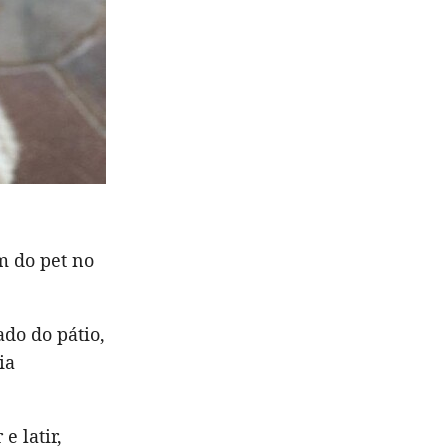
m do pet no
ado do pátio,
ia
e latir,