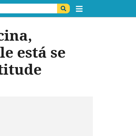
cina,
le está se
titude