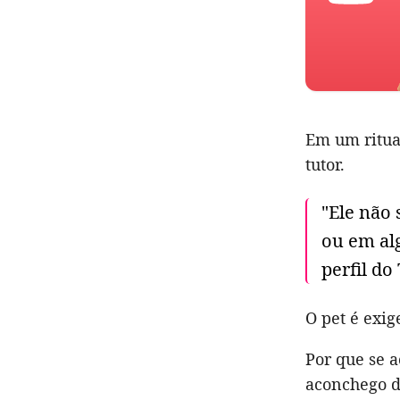
Em um ritual
tutor.
"Ele não 
ou em al
perfil do
O pet é exig
Por que se 
aconchego d