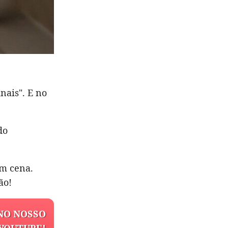
nais". E no
do
em cena.
ão!
NO NOSSO