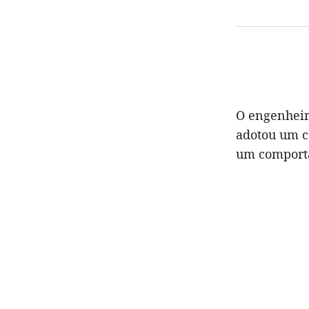
O engenheir
adotou um ca
um comporta