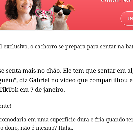
CANAL NO 
I
 exclusivo, o cachorro se prepara para sentar na ba
se senta mais no chão. Ele tem que sentar em a
guém", diz Gabriel no vídeo que compartilhou 
 TikTok em 7 de janeiro.
ente!
acomodaria em uma superfície dura e fria quando te
o dono, não é mesmo? Haha.