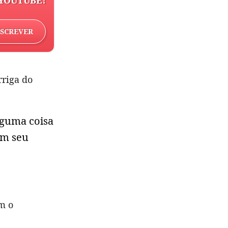
YOUTUBE!
NSCREVER
rriga do
lguma coisa
em seu
m o