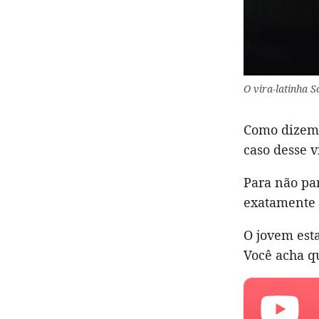
O vira-latinha 
Como dizem, 
caso desse v
Para não par
exatamente 
O jovem est
Você acha qu