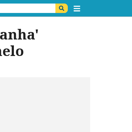
ranha'
melo