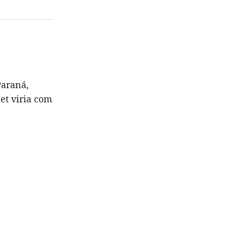
Paraná,
et viria com