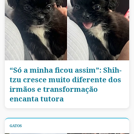
“Só a minha ficou assim”: Shih-
tzu cresce muito diferente dos
irmãos e transformação
encanta tutora
GATOS