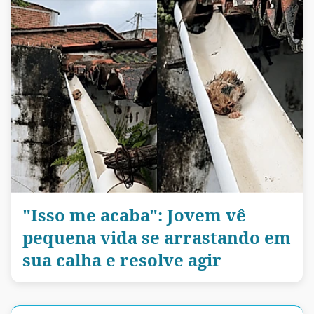
"Isso me acaba": Jovem vê
pequena vida se arrastando em
sua calha e resolve agir