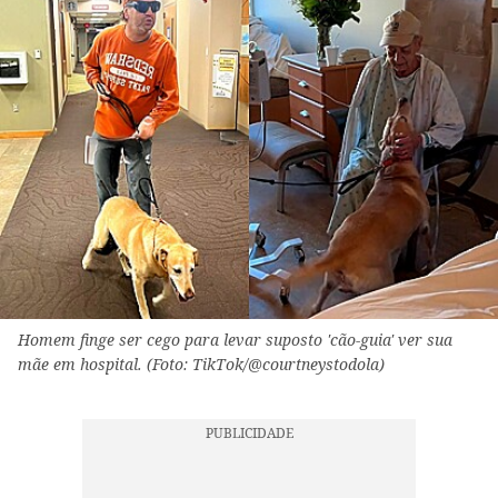
Homem finge ser cego para levar suposto 'cão-guia' ver sua
mãe em hospital. (Foto: TikTok/@courtneystodola)