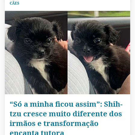
CÃES
“Só a minha ficou assim”: Shih-
tzu cresce muito diferente dos
irmãos e transformação
encanta tutora