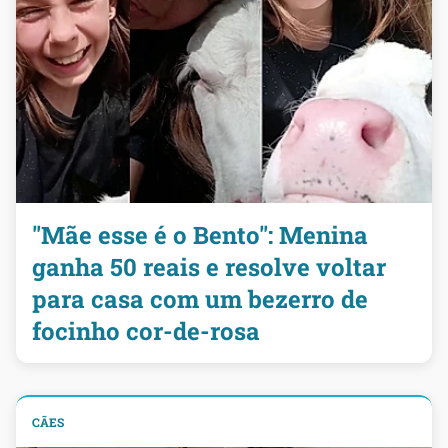
"Mãe esse é o Bento": Menina
ganha 50 reais e resolve voltar
para casa com um bezerro de
focinho cor-de-rosa
CÃES