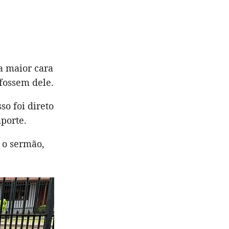
 a maior cara
fossem dele.
sso foi direto
aporte.
 o sermão,