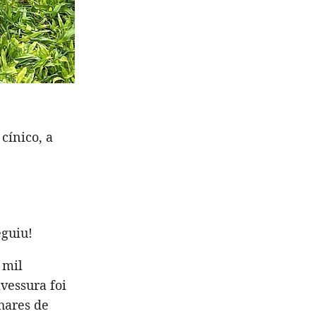
cínico, a
eguiu!
 mil
vessura foi
hares de