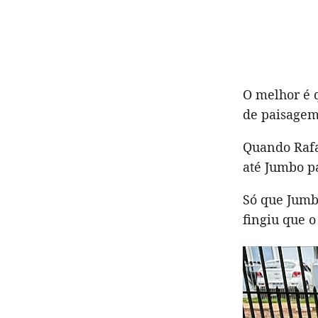
O melhor é q
de paisagem
Quando Rafael
até Jumbo pa
Só que Jumb
fingiu que o