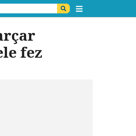
arçar
le fez