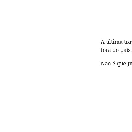
A última tra
fora do país
Não é que J