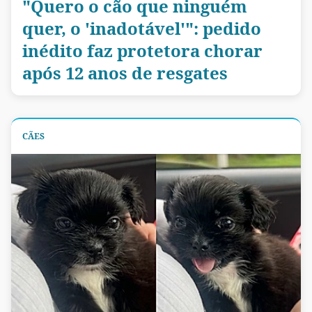
"Quero o cão que ninguém
quer, o 'inadotável'": pedido
inédito faz protetora chorar
após 12 anos de resgates
CÃES