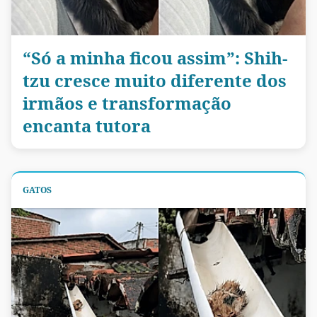
“Só a minha ficou assim”: Shih-
tzu cresce muito diferente dos
irmãos e transformação
encanta tutora
GATOS