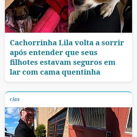
Cachorrinha Lila volta a sorrir
após entender que seus
filhotes estavam seguros em
lar com cama quentinha
CÃES